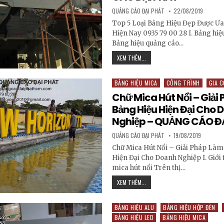
AUTHOR:
PUBLISHED DATE:
QUẢNG CÁO ĐẠI PHÁT
22/08/2019
Top 5 Loại Bảng Hiệu Đẹp Được Ư
Hiện Nay 0935 79 00 28 I. Bảng hi
Bảng hiệu quảng cáo…
TOP 5 LOẠI BẢNG HIỆU ĐẸP ĐƯỢ
XEM THÊM...
BẢNG HIỆU MICA
CÔNG TRÌNH
GIA 
Posted in
Chữ Mica Hút Nổi – Giải
Bảng Hiệu Hiện Đại Cho 
Nghiệp – QUẢNG CÁO Đ
AUTHOR:
PUBLISHED DATE:
QUẢNG CÁO ĐẠI PHÁT
19/08/2019
Chữ Mica Hút Nổi – Giải Pháp Làm
Hiện Đại Cho Doanh Nghiệp I. Giới 
mica hút nổi Trên thị…
CHỮ MICA HÚT NỔI – GIẢI PHÁP
XEM THÊM...
BẢNG HIỆU ALU
BẢNG HIỆU HỘP ĐÈN
Posted in
BẢNG HIỆU LED
BẢNG HIỆU MICA