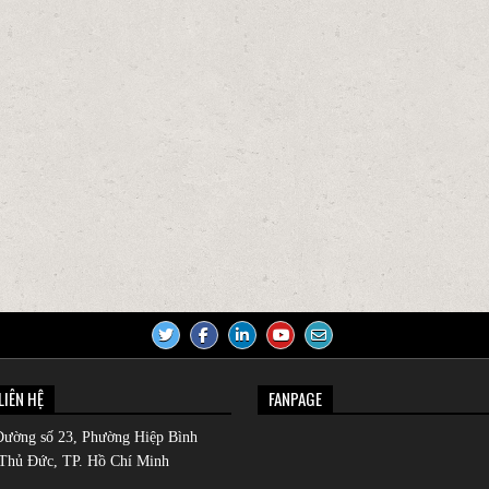
LIÊN HỆ
FANPAGE
Đường số 23, Phường Hiệp Bình
Thủ Đức, TP. Hồ Chí Minh