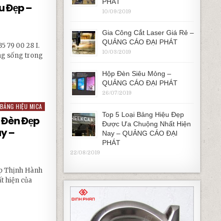
PHÁT
u Đẹp –
10/09/2019
Gia Công Cắt Laser Giá Rẻ –
QUẢNG CÁO ĐẠI PHÁT
5 79 00 28 I.
10/03/2019
ang sống trong
Hộp Đèn Siêu Mỏng –
P – QUẢNG CÁO ĐẠI PHÁT
QUẢNG CÁO ĐẠI PHÁT
26/07/2019
BẢNG HIỆU MICA
Top 5 Loại Bảng Hiệu Đẹp
p Đèn Đẹp
Được Ưa Chuộng Nhất Hiện
y –
Nay – QUẢNG CÁO ĐẠI
PHÁT
22/08/2019
p Thịnh Hành
t hiện của
 ĐẸP THỊNH HÀNH NHẤT HIỆN NAY – QUẢNG CÁO ĐẠI PHÁT