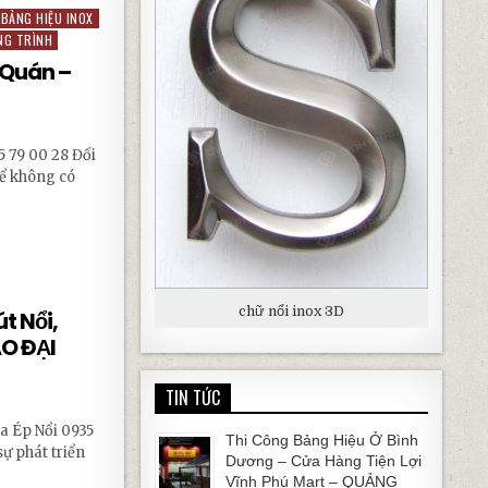
BẢNG HIỆU INOX
NG TRÌNH
 Quán –
 79 00 28 Đối
hể không có
 – QUẢNG CÁO ĐẠI PHÁT
chữ nổi inox 3D
t Nổi,
ÁO ĐẠI
TIN TỨC
a Ép Nổi 0935
Thi Công Bảng Hiệu Ở Bình
sự phát triển
Dương – Cửa Hàng Tiện Lợi
Vĩnh Phú Mart – QUẢNG