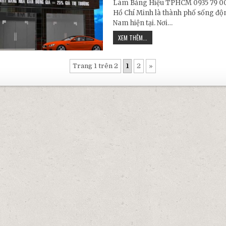
Làm Bảng Hiệu TPHCM 0935 79 00
Hồ Chí Minh là thành phố sống độn
Nam hiện tại. Nơi…
LÀM BẢNG HIỆU TPHCM – QUẢNG
XEM THÊM...
Trang 1 trên 2
1
2
»