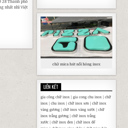
 28 Thành phố
g nhất nhì Việt
 CÁO ĐẠI PHÁT
chữ mica hút nổi hông inox
LIÊN KẾT
gia công chữ inox
|
gia cong chu inox
|
chữ
inox
|
chu inox
|
chữ inox sơn
|
chữ inox
vàng gương
|
chữ inox vàng xước
|
chữ
inox trắng gương
|
chữ inox trắng
xước
|
chữ inox đen
|
chữ inox đế