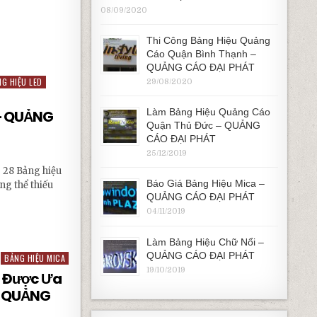
08/09/2020
NG CÁO ĐẠI PHÁT
Thi Công Bảng Hiệu Quảng
Cáo Quận Bình Thạnh –
QUẢNG CÁO ĐẠI PHÁT
G HIỆU LED
29/08/2020
Làm Bảng Hiệu Quảng Cáo
 – QUẢNG
Quận Thủ Đức – QUẢNG
CÁO ĐẠI PHÁT
25/12/2019
 28 Bảng hiệu
Báo Giá Bảng Hiệu Mica –
ng thể thiếu
QUẢNG CÁO ĐẠI PHÁT
04/11/2019
G CÁO ĐẠI PHÁT
Làm Bảng Hiệu Chữ Nổi –
QUẢNG CÁO ĐẠI PHÁT
BẢNG HIỆU MICA
19/10/2019
p Được Ưa
– QUẢNG