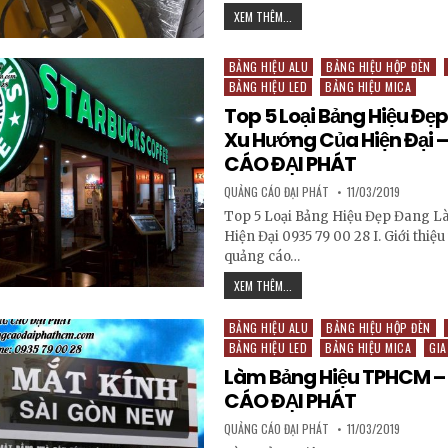
GIA CÔNG MICA – MICA HÚT NỔI
XEM THÊM...
BẢNG HIỆU ALU
BẢNG HIỆU HỘP ĐÈN
Posted in
BẢNG HIỆU LED
BẢNG HIỆU MICA
Top 5 Loại Bảng Hiệu Đẹ
Xu Hướng Của Hiện Đại
CÁO ĐẠI PHÁT
AUTHOR:
PUBLISHED DATE:
QUẢNG CÁO ĐẠI PHÁT
11/03/2019
Top 5 Loại Bảng Hiệu Đẹp Đang L
Hiện Đại 0935 79 00 28 I. Giới thiệu
quảng cáo…
TOP 5 LOẠI BẢNG HIỆU ĐẸP ĐAN
XEM THÊM...
BẢNG HIỆU ALU
BẢNG HIỆU HỘP ĐÈN
Posted in
BẢNG HIỆU LED
BẢNG HIỆU MICA
GI
Làm Bảng Hiệu TPHCM 
CÁO ĐẠI PHÁT
AUTHOR:
PUBLISHED DATE:
QUẢNG CÁO ĐẠI PHÁT
11/03/2019