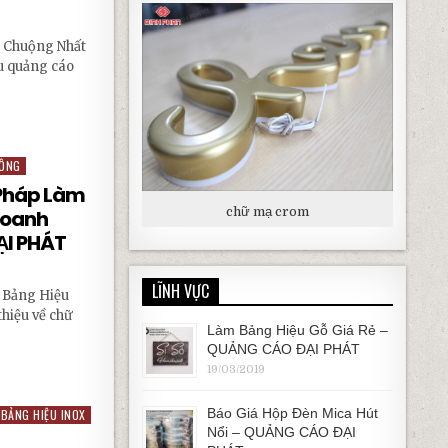
a Chuộng Nhất
ệu quảng cáo
C ƯA CHUỘNG NHẤT HIỆN NAY – QUẢNG CÁO ĐẠI PHÁT
CÔNG
 Pháp Làm
chữ mạ crom
Doanh
ẠI PHÁT
LĨNH VỰC
 Bảng Hiệu
thiệu về chữ
Làm Bảng Hiệu Gỗ Giá Rẻ –
QUẢNG CÁO ĐẠI PHÁT
 LÀM BẢNG HIỆU HIỆN ĐẠI CHO DOANH NGHIỆP – QUẢNG CÁO ĐẠI PHÁT
19/03/2019
Báo Giá Hộp Đèn Mica Hút
BẢNG HIỆU INOX
Nổi – QUẢNG CÁO ĐẠI