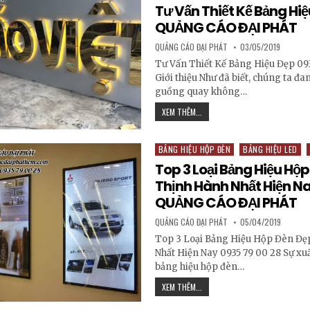
Tư Vấn Thiết Kế Bảng Hiệ
QUẢNG CÁO ĐẠI PHÁT
AUTHOR:
PUBLISHED DATE:
QUẢNG CÁO ĐẠI PHÁT
03/05/2019
Tư Vấn Thiết Kế Bảng Hiệu Đẹp 093
Giới thiệu Như đã biết, chúng ta đ
guồng quay không…
TƯ VẤN THIẾT KẾ BẢNG HIỆU ĐẸ
XEM THÊM...
BẢNG HIỆU HỘP ĐÈN
BẢNG HIỆU LED
Posted in
Top 3 Loại Bảng Hiệu Hộ
Thịnh Hành Nhất Hiện Na
QUẢNG CÁO ĐẠI PHÁT
AUTHOR:
PUBLISHED DATE:
QUẢNG CÁO ĐẠI PHÁT
05/04/2019
Top 3 Loại Bảng Hiệu Hộp Đèn Đẹ
Nhất Hiện Nay 0935 79 00 28 Sự xuấ
bảng hiệu hộp đèn…
TOP 3 LOẠI BẢNG HIỆU HỘP ĐÈN
XEM THÊM...