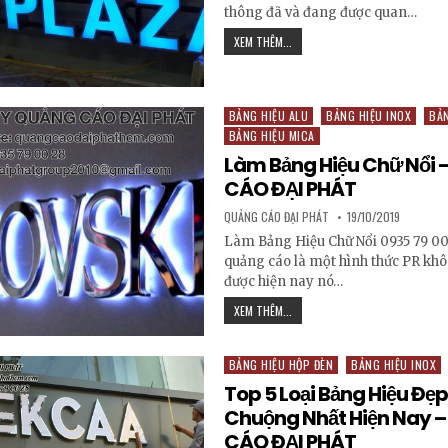
thông đã và đang được quan…
BÁO GIÁ BẢNG HIỆU MICA – QUẢ
XEM THÊM...
BẢNG HIỆU ALU
BẢNG HIỆU INOX
BẢN
Posted in
BẢNG HIỆU MICA
Làm Bảng Hiệu Chữ Nổi
CÁO ĐẠI PHÁT
AUTHOR:
PUBLISHED DATE:
QUẢNG CÁO ĐẠI PHÁT
19/10/2019
Làm Bảng Hiệu Chữ Nổi 0935 79 00
quảng cáo là một hình thức PR khô
được hiện nay nó…
LÀM BẢNG HIỆU CHỮ NỔI – QUẢN
XEM THÊM...
BẢNG HIỆU HỘP ĐÈN
BẢNG HIỆU INOX
Posted in
Top 5 Loại Bảng Hiệu Đẹ
Chuộng Nhất Hiện Nay 
CÁO ĐẠI PHÁT