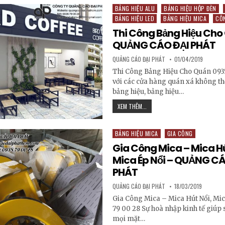
BẢNG HIỆU ALU
BẢNG HIỆU HỘP ĐÈN
Posted in
BẢNG HIỆU LED
BẢNG HIỆU MICA
CÔ
Thi Công Bảng Hiệu Cho
QUẢNG CÁO ĐẠI PHÁT
AUTHOR:
PUBLISHED DATE:
QUẢNG CÁO ĐẠI PHÁT
01/04/2019
Thi Công Bảng Hiệu Cho Quán 0935
với các cửa hàng quán xá không t
bảng hiệu, bảng hiệu…
THI CÔNG BẢNG HIỆU CHO QUÁN
XEM THÊM...
BẢNG HIỆU MICA
GIA CÔNG
Posted in
Gia Công Mica – Mica Hú
Mica Ép Nổi – QUẢNG C
PHÁT
AUTHOR:
PUBLISHED DATE:
QUẢNG CÁO ĐẠI PHÁT
18/03/2019
Gia Công Mica – Mica Hút Nổi, Mic
79 00 28 Sự hoà nhập kinh tế giúp 
mọi mặt…