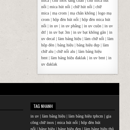
mica
|
chữ inox sáng chân
|
chữ mica hút
nổi
|
mica hút nổi
|
chữ hút nổi
|
chữ
mica
|
mạ crom
|
mạ chân không
|
logo mạ
crom
|
hộp đèn hút nổi
|
hộp đèn mica hút
nổi
|
in uv
|
in uv phẳng
|
in uv cuộn
|
in uv
dtf
|
in uv bạt 3m
|
in uv bạt không gân
|
in
uv decal
|
làm bảng hiệu
|
làm chữ nổi
|
làm
hộp đèn
|
bảng hiệu
|
bảng hiệu đẹp
|
làm
chữ alu
|
chữ nổi alu
|
làm bảng hiệu
bmt
|
làm bảng hiệu đaklak
|
in uv bmt
|
in
uv đaklak
TAG NHANH
in uv
|
làm bảng hiệu
|
làm bảng hiệu tphcm
|
gia
công chữ inox
|
mica hút nổi
|
hộp đèn hút
nổi
|
bảng hiệu
|
bảng hiệu đẹp
|
làm bảng hiệu thủ