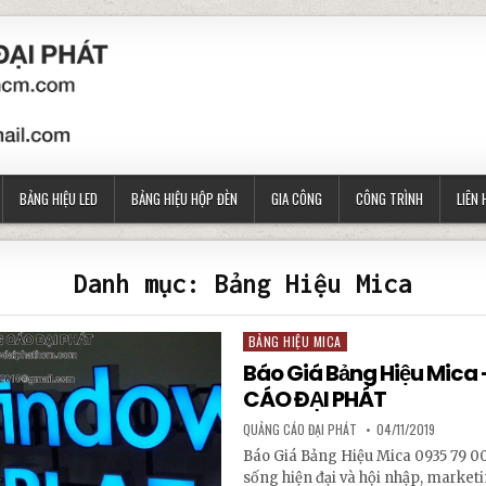
BẢNG HIỆU LED
BẢNG HIỆU HỘP ĐÈN
GIA CÔNG
CÔNG TRÌNH
LIÊN 
Danh mục:
Bảng Hiệu Mica
BẢNG HIỆU MICA
Posted in
Báo Giá Bảng Hiệu Mica
CÁO ĐẠI PHÁT
AUTHOR:
PUBLISHED DATE:
QUẢNG CÁO ĐẠI PHÁT
04/11/2019
Báo Giá Bảng Hiệu Mica 0935 79 0
sống hiện đại và hội nhập, market