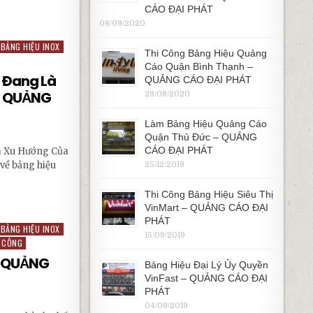
CÁO ĐẠI PHÁT
, MICA ÉP NỔI – QUẢNG CÁO ĐẠI PHÁT
08/09/2020
BẢNG HIỆU INOX
Thi Công Bảng Hiệu Quảng
Cáo Quận Bình Thạnh –
p Đang Là
QUẢNG CÁO ĐẠI PHÁT
 – QUẢNG
29/08/2020
Làm Bảng Hiệu Quảng Cáo
Quận Thủ Đức – QUẢNG
CÁO ĐẠI PHÁT
à Xu Hướng Của
 về bảng hiệu
25/12/2019
Thi Công Bảng Hiệu Siêu Thị
G LÀ XU HƯỚNG CỦA HIỆN ĐẠI – QUẢNG CÁO ĐẠI PHÁT
VinMart – QUẢNG CÁO ĐẠI
PHÁT
BẢNG HIỆU INOX
15/09/2019
A CÔNG
– QUẢNG
Bảng Hiệu Đại Lý Ủy Quyền
VinFast – QUẢNG CÁO ĐẠI
PHÁT
04/09/2019