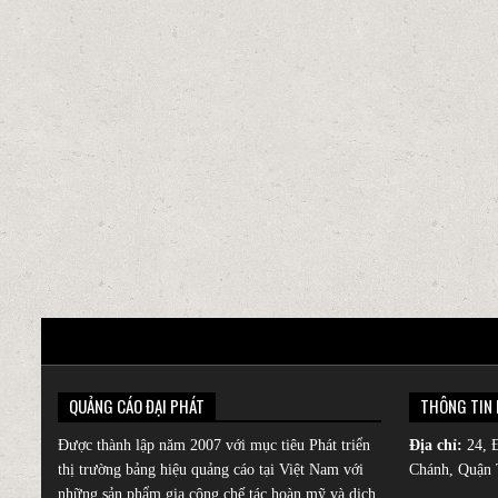
QUẢNG CÁO ĐẠI PHÁT
THÔNG TIN 
Được thành lập năm 2007 với mục tiêu Phát triển
Địa chỉ:
24, 
thị trường
bảng hiệu quảng cáo
tại Việt Nam với
Chánh, Quận 
những sản phẩm gia công chế tác hoàn mỹ và dịch