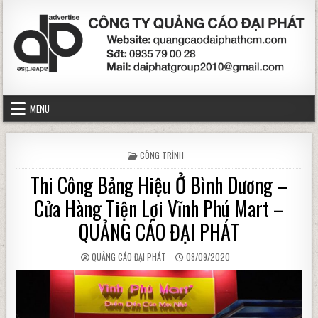
Skip to content
MENU
POSTED IN
CÔNG TRÌNH
Thi Công Bảng Hiệu Ở Bình Dương –
Cửa Hàng Tiện Lợi Vĩnh Phú Mart –
QUẢNG CÁO ĐẠI PHÁT
AUTHOR:
PUBLISHED DATE:
QUẢNG CÁO ĐẠI PHÁT
08/09/2020