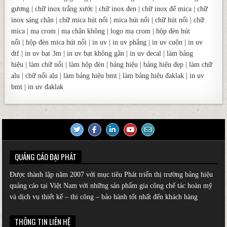
gương
|
chữ inox trắng xước
|
chữ inox đen
|
chữ inox đế mica
|
chữ
inox sáng chân
|
chữ mica hút nổi
|
mica hút nổi
|
chữ hút nổi
|
chữ
mica
|
mạ crom
|
mạ chân không
|
logo mạ crom
|
hộp đèn hút
nổi
|
hộp đèn mica hút nổi
|
in uv
|
in uv phẳng
|
in uv cuộn
|
in uv
dtf
|
in uv bạt 3m
|
in uv bạt không gân
|
in uv decal
|
làm bảng
hiệu
|
làm chữ nổi
|
làm hộp đèn
|
bảng hiệu
|
bảng hiệu đẹp
|
làm chữ
alu
|
chữ nổi alu
|
làm bảng hiệu bmt
|
làm bảng hiệu đaklak
|
in uv
bmt
|
in uv đaklak
QUẢNG CÁO ĐẠI PHÁT
Được thành lập năm 2007 với mục tiêu Phát triển thị trường
bảng hiệu
quảng cáo
tại Việt Nam với những sản phẩm gia công chế tác hoàn mỹ
và dịch vụ thiết kế – thi công – bảo hành tốt nhất đến khách hàng
THÔNG TIN LIÊN HỆ