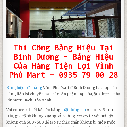
Thi Công Bảng Hiệu Tại
Bình Dương –
Bảng Hiệu
Cửa Hàng
Tiện Lợi Vĩnh
Phú Mart – 0935 79 00 28
Bảng hiệu cửa hàng
Vĩnh Phú Mart ở Bình Dương là shop cửa
hàng tiện lợi chuyên bán các sản phẩm tạp hóa, ẩm thực,… như
VinMart, Bách Hóa Xanh,…
Với concept thiết kế nền bằng
mặt dựng alu
Alcorest 3mm
0.10, gia cố hệ khung xương sắt vuông 25x25x1.2 với mật độ
không quá 600×600 để tạo sự chắc chắn không bị móp méo.