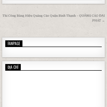
Điều hướng bài viết
Thi Công Bảng Hiệu Quảng Cáo Quận Bình Thạnh – QUẢNG CÁO ĐẠI
PHÁT →
FANPAGE
ĐỊA CHỈ