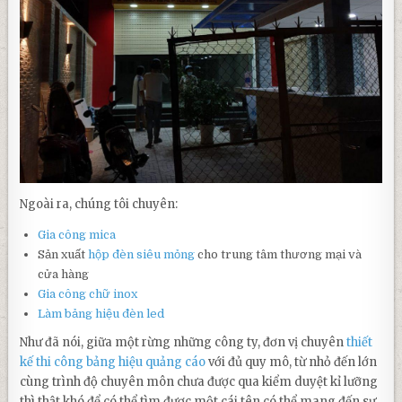
Ngoài ra, chúng tôi chuyên:
Gia công mica
Sản xuất
hộp đèn siêu mỏng
cho trung tâm thương mại và
cửa hàng
Gia công chữ inox
Làm bảng hiệu đèn led
Như đã nói, giữa một rừng những công ty, đơn vị chuyên
thiết
kế thi công bảng hiệu quảng cáo
với đủ quy mô, từ nhỏ đến lớn
cùng trình độ chuyên môn chưa được qua kiểm duyệt kỉ lưỡng
thì thật khó để có thể tìm được một cái tên có thể mang đến sự