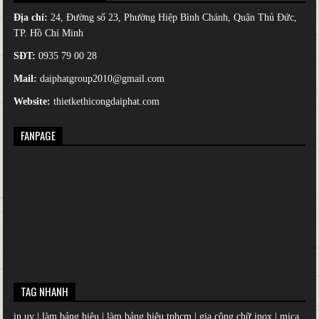
Địa chỉ:
24, Đường số 23, Phường Hiệp Bình Chánh, Quận Thủ Đức,
TP. Hồ Chí Minh
SĐT:
0935 79 00 28
Mail:
daiphatgroup2010@gmail.com
Website:
thietkethicongdaiphat.com
FANPAGE
TAG NHANH
in uv
|
làm bảng hiệu
|
làm bảng hiệu tphcm
|
gia công chữ inox
|
mica