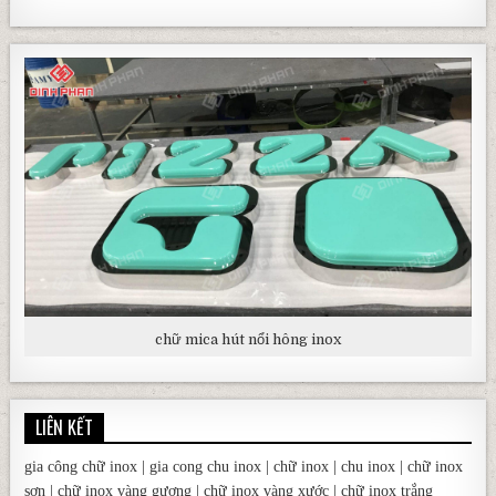
chữ mica hút nổi hông inox
LIÊN KẾT
gia công chữ inox
|
gia cong chu inox
|
chữ inox
|
chu inox
|
chữ inox
sơn
|
chữ inox vàng gương
|
chữ inox vàng xước
|
chữ inox trắng